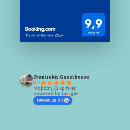
Dimitrakis Guesthouse
4.9
Με βάση 33 κριτικές
powered by
G
o
o
g
l
e
review us on