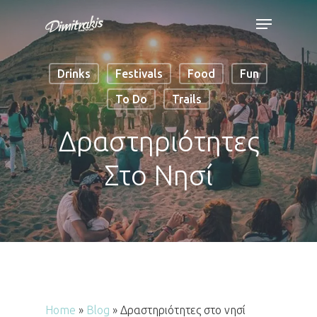
Skip
Menu
to
Close
main
Menu
Drinks
Festivals
Food
Fun
content
To Do
Trails
Δραστηριότητες
Στο Νησί
Home
»
Blog
»
Δραστηριότητες στο νησί