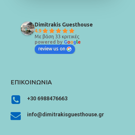
Dimitrakis Guesthouse
4.9
Με βάση 33 κριτικές
powered by
G
o
o
g
l
e
review us on
ΕΠΙΚΟΙΝΩΝΙΑ
+30 6988476663
info@dimitrakisguesthouse.gr