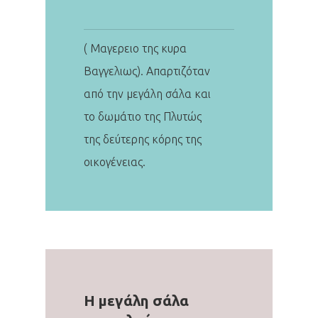
( Μαγερειο της κυρα
Βαγγελιως). Απαρτιζόταν
από την μεγάλη σάλα και
το δωμάτιο της Πλυτώς
της δεύτερης κόρης της
οικογένειας.
Η μεγάλη σάλα